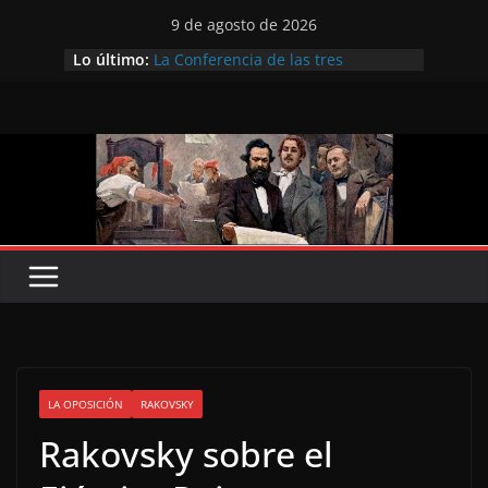
Saltar
9 de agosto de 2026
al
Lo último:
La Conferencia de las tres
contenido
Internacionales
Preobrazhensky frente a los
problemas del partido en el XI
Congreso
Hacia el Congreso de Lausana, de
1867
Sobre el joven Marx
Zinóviev sobre la II Internacional
LA OPOSICIÓN
RAKOVSKY
Rakovsky sobre el