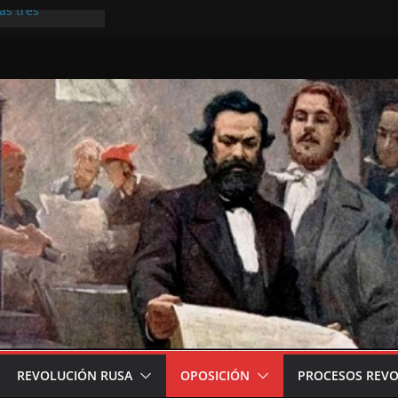
as tres
nte a los
do en el XI
de Lausana, de
x
 Internacional
REVOLUCIÓN RUSA
OPOSICIÓN
PROCESOS REVO