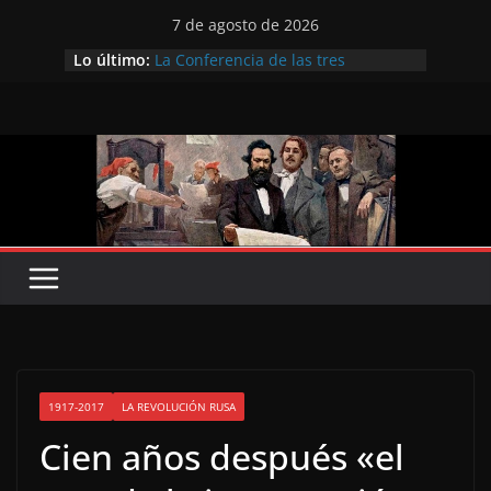
Saltar
7 de agosto de 2026
al
Lo último:
La Conferencia de las tres
contenido
Internacionales
Preobrazhensky frente a los
problemas del partido en el XI
Congreso
Hacia el Congreso de Lausana, de
1867
Sobre el joven Marx
Zinóviev sobre la II Internacional
1917-2017
LA REVOLUCIÓN RUSA
Cien años después «el