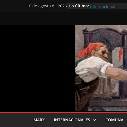
Saltar
La Conferencia de l
Lo último:
6 de agosto de 2026
Internacionales
al
Preobrazhensky fre
contenido
problemas del parti
Congreso
Hacia el Congreso 
1867
Sobre el joven Mar
Zinóviev sobre la II
MARX
INTERNACIONALES
COMUNA