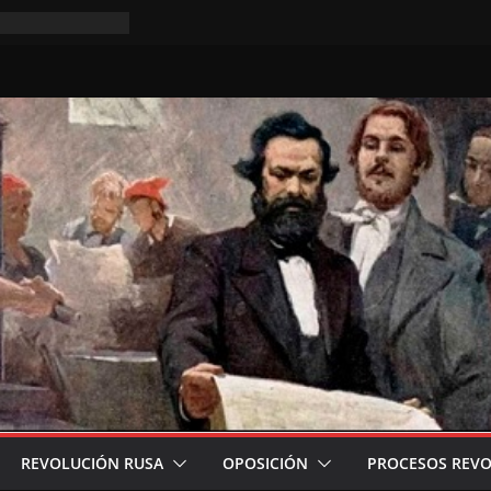
as tres
nte a los
do en el XI
de Lausana, de
x
 Internacional
REVOLUCIÓN RUSA
OPOSICIÓN
PROCESOS REVO