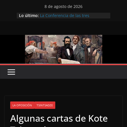
Saltar
8 de agosto de 2026
al
Lo último:
La Conferencia de las tres
contenido
Internacionales
Preobrazhensky frente a los
problemas del partido en el XI
Congreso
Hacia el Congreso de Lausana, de
1867
Sobre el joven Marx
Zinóviev sobre la II Internacional
LA OPOSICIÓN
TSINTSADZE
Algunas cartas de Kote